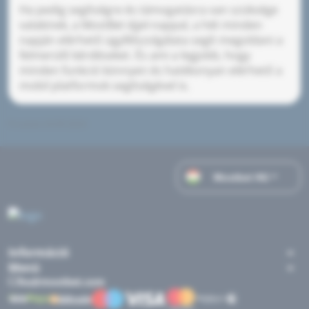
Ha pedig segítségre és támogatásra van szüksége
valakinek, a MostBet éjjel-nappal, a hét minden
napján elérhető ügyfélszolgálata segít megoldani a
felmerülő kérdéseket. És ami a legjobb, hogy
minden funkció könnyen és hatékonyan elérhető a
mobil platformok segítségével is.
Frissített
24.09.2024
Mostbet HU
Információ
Menü
hu@mostbet.com