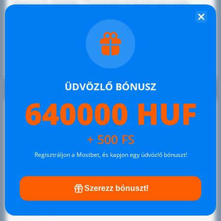
fejleszt és fejlődik, a legújabb és legmodernebb
szoftvereket használja egyrészt a játékok és a
fogadások üzemeltetéséhez, másrészt pedig a
játékosok és a MostBet platform közötti biztonság
garantálására. Itt az adatai és a pénze biztonságban
lesz, miközben a weboldalt a legmodernebb
technikák segítségével használhatja.
ÜDVÖZLŐ BÓNUSZ
640000 HUF
HŰSÉG
A MostBet már hosszú évek óta jelen van a magyar
+ 500 FS
fogadók és játékosok életében, ami annak is
betudható, hogy ez a platform aztán tényleg
Regisztráljon a Mostbet, és kapjon egy üdvözlő bónuszt!
honorálja a hűséget. Nem csak üdvözlő bónuszok
vannak itt az új játékosoknak, de folyamatosak a
versenyek és tornák, valamint promóciók a régi,
Szerezz bónuszt!
hűséges tagoknak is, akik emellett egy nagyszerű
hűségprogramban is részt vehetnek.